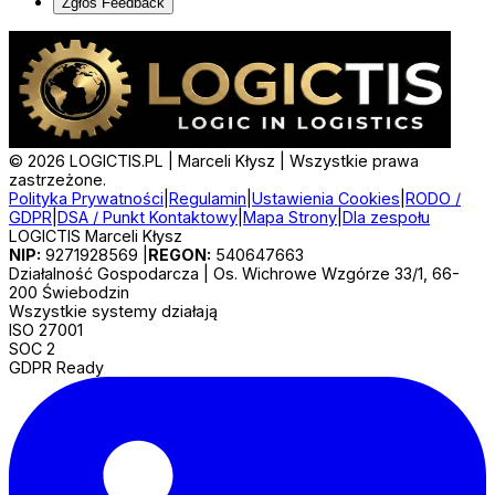
Zgłoś Feedback
©
2026
LOGICTIS.PL | Marceli Kłysz | Wszystkie prawa
zastrzeżone.
Polityka Prywatności
|
Regulamin
|
Ustawienia Cookies
|
RODO /
GDPR
|
DSA / Punkt Kontaktowy
|
Mapa Strony
|
Dla zespołu
LOGICTIS Marceli Kłysz
NIP:
9271928569
|
REGON:
540647663
Działalność Gospodarcza | Os. Wichrowe Wzgórze 33/1, 66-
200 Świebodzin
Wszystkie systemy działają
ISO 27001
SOC 2
GDPR Ready