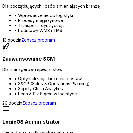
Dla początkujących i osób zmieniających branżę
• Wprowadzenie do logistyki
• Procesy magazynowe
• Transport i dystrybucja
• Podstawy WMS i TMS
10 godzin
Zobacz program →
Zaawansowane SCM
Dla managerów i specjalistów
• Optymalizacja łańcucha dostaw
• S&OP (Sales & Operations Planning)
• Supply Chain Analytics
• Lean & Six Sigma w logistyce
20 godzin
Zobacz program →
LogicOS Administrator
Certyfikacja użytkownika platformy