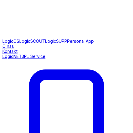
LogicOS
LogicSCOUT
LogicSUPP
Personal App
O nas
Kontakt
LogicNET
3PL Service