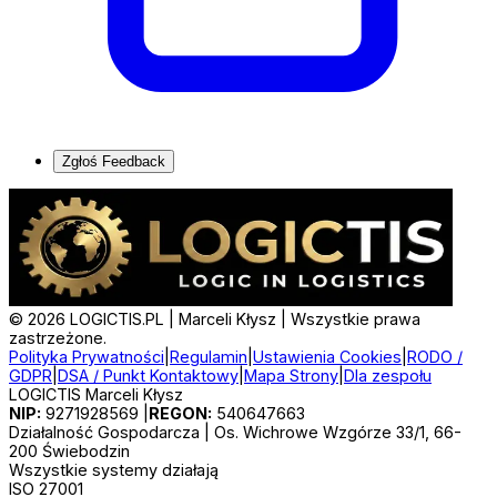
Zgłoś Feedback
©
2026
LOGICTIS.PL | Marceli Kłysz | Wszystkie prawa
zastrzeżone.
Polityka Prywatności
|
Regulamin
|
Ustawienia Cookies
|
RODO /
GDPR
|
DSA / Punkt Kontaktowy
|
Mapa Strony
|
Dla zespołu
LOGICTIS Marceli Kłysz
NIP:
9271928569
|
REGON:
540647663
Działalność Gospodarcza | Os. Wichrowe Wzgórze 33/1, 66-
200 Świebodzin
Wszystkie systemy działają
ISO 27001