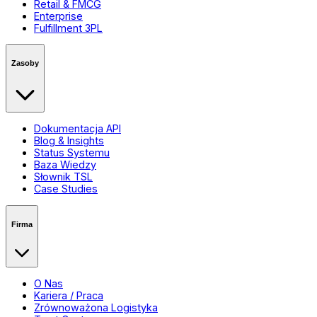
Retail & FMCG
Enterprise
Fulfillment 3PL
Zasoby
Dokumentacja API
Blog & Insights
Status Systemu
Baza Wiedzy
Słownik TSL
Case Studies
Firma
O Nas
Kariera / Praca
Zrównoważona Logistyka