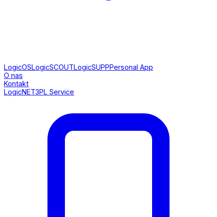
LogicOS
LogicSCOUT
LogicSUPP
Personal App
O nas
Kontakt
LogicNET
3PL Service