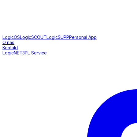
LogicOS
LogicSCOUT
LogicSUPP
Personal App
O nas
Kontakt
LogicNET
3PL Service