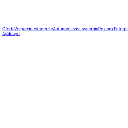
Oferta
Wsparcie ekspercie
Autonomiczna synergia
Poziom Enterpr
Aplikacje